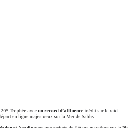
du 205 Trophée avec
un record d’affluence
inédit sur le raid.
départ en ligne majestueux sur la Mer de Sable.
ador et Agadir
avec une arrivée de l’étape marathon sur la Pl