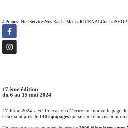
à Propos
Nos Services
Nos Raids
Médias
JOURNAL
Contact
SHOP
17 ème édition
du 6 au 15 mai 2024
L’édition 2024 a été l’occasion d’écrire une nouvelle page 
Ceux sont près de
140 équipages
qui se sont élancés pour un 
Un parcours cross-country de
près de
3000 kilomètres
entre
N