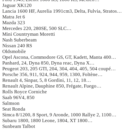
Jaguar XK120
Lancia 1600 HF, Aurelia 1991cm3, Delta, Fulvia, Stratos…
Matra Jet 6
Mazda 323
Mercedes 220, 280SE, 500 SLC…
Mini Countryman Moretti
Nash Suberbeam
Nissan 240 RS
Oldsmobile
Opel Ascona, Commodore GS, GT, Kadett, Manta 400…
Panhard, 24, Dyna 850, Dyna reac, Dyna X…
Peugeot 203, 205 GTI, 204, 304, 404, 405, 504 coupé…
Porsche 356, 911, 924, 944, 959, 1300, Foltène…
Renault 4, Sinpar, 5, 8 Gordini, 11, 12, 18…
Renault Alpine, Dauphine 850, Frégate, Fuego…
Rolls Royce Corniche
Saab 96V4, 850
Salmson
Seat Ronda
Simca 8/1200, 8 Sport, 9 Aronde, 1000 Rallye 2, 1100…
Subaru 1800, 1800 Leone, 1804, XT 1800…
Sunbeam Talbot