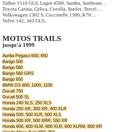
Talbot 1510 GLS, Lagot 4500, Samba, Sunbeam…
Toyota Carina, Celica, Corolla, Starlet, Tercel…
Volkswagen 1302 S, Coccinelle 1300, K70…
Volvo 142, 343 GLS..
MOTOS TRAILS
jusqu'à 1999
Aprilia Pégaso 600, 650
Barigo 500
Barigo 560
Barigo 560 GRS
Barigo 650
BMW GS 800, 1000, 1100
Ducati 750
Ducati 500 SL
Honda 240 XLS, 250 XLS
Honda 250 XR, 350 XR, 400 XLR
Honda 500, 500 XLR, 500 XLS
Honda 500 XR, 500 XRR, 550 XR
Honda 600, 600 XLM, 600 XLR, 600 XLRM, 600 XR