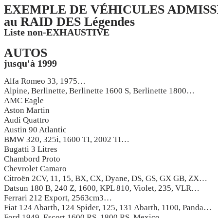
EXEMPLE DE VÉHICULES ADMISS
au RAID DES Légendes
Liste non-EXHAUSTIVE
AUTOS
jusqu'à 1999
Alfa Romeo 33, 1975…
Alpine, Berlinette, Berlinette 1600 S, Berlinette 1800…
AMC Eagle
Aston Martin
Audi Quattro
Austin 90 Atlantic
BMW 320, 325i, 1600 TI, 2002 TI…
Bugatti 3 Litres
Chambord Proto
Chevrolet Camaro
Citroën 2CV, 11, 15, BX, CX, Dyane, DS, GS, GX GB, ZX…
Datsun 180 B, 240 Z, 1600, KPL 810, Violet, 235, VLR…
Ferrari 212 Export, 2563cm3…
Fiat 124 Abarth, 124 Spider, 125, 131 Abarth, 1100, Panda…
Ford 1949, Escort 1600 RS, 1800 RS, Mexico…