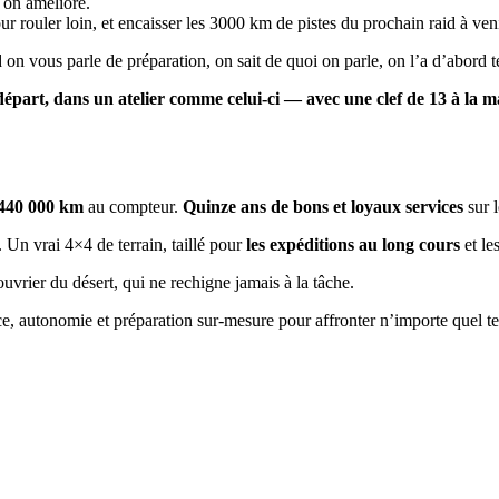
, on améliore.
our rouler loin, et encaisser les 3000 km de pistes du prochain raid à veni
 on vous parle de préparation, on sait de quoi on parle, on l’a d’abord tes
épart, dans un atelier comme celui-ci — avec une clef de 13 à la mai
440 000 km
au compteur.
Quinze ans de bons et loyaux services
sur l
. Un vrai 4×4 de terrain, taillé pour
les expéditions au long cours
et le
ouvrier du désert, qui ne rechigne jamais à la tâche.
, autonomie et préparation sur-mesure pour affronter n’importe quel ter