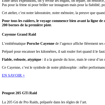
Entre deux expéditions, on y révise les engins, on répare, on renforce
Pas pour la frime ni pour briller sur instagram mais pour la fiabilité, p
Cet atelier, c’est notre laboratoire, notre mémoire, la preuve que quand
Pour tous les raiders, le voyage commence bien avant la ligne de d
200 bornes de la première piste
.
Cayenne Grand Raid
L’emblématique
Porsche Cayenne
de l’agence affiche fièrement ses
Préparé pour encaisser les kilomètres, il sait rouler fort quand il le faut
Fiable, robuste, atypique
: il a la gueule du luxe, mais le cœur d’un 
Ce Cayenne, c’est le symbole de notre philosophie : mêler performance
EN SAVOIR +
Peugeot 205 GTi Raid
La 205 Gti de Pro Raids, préparée dans les règles de l’art.